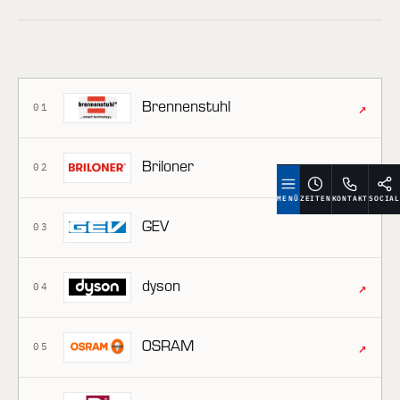
↗
Brennenstuhl
01
↗
Briloner
02
MENÜ
ZEITEN
KONTAKT
SOCIAL
GEV
03
↗
dyson
04
↗
OSRAM
05