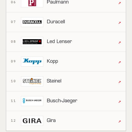
↗
Paulmann
06
↗
Duracell
07
↗
Led Lenser
08
↗
Kopp
09
↗
Steinel
10
↗
Busch-Jaeger
11
↗
Gira
12