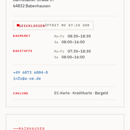
64832 Babenhausen
GESCHLOSSEN
ÖFFNET MO 07:30 UHR
BAUMARKT
08:30–18:30
Mo–Fr
08:00–16:00
Sa
BAUSTOFFE
07:30–18:30
Mo–Fr
08:00–16:00
Sa
+49 6073 6004-0
info@a-oe.de
ZAHLUNG
EC-Karte · Kreditkarte · Bargeld
MAINHAUSEN