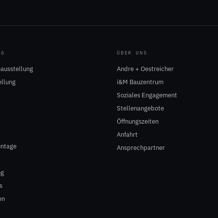
NG
ÜBER UNS
ausstellung
Andre + Oestreicher
ellung
i&M Bauzentrum
Soziales Engagement
Stellenangebote
Öffnungszeiten
Anfahrt
ntage
Ansprechpartner
og
s
en