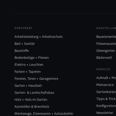
SORTIMENT
AUSSTELLU
Arbeitskleidung + Arbeitsschutz
Bauelemente
Bad + Sanitär
Fliesenausst
Baustoffe
Ideengarten
Bodenbeläge + Fliesen
Bäderwelt
Elektro + Leuchten
SERVICE
Farben + Tapeten
Aufmaß + Mo
Fenster, Türen + Garagentore
Mietservice
Garten + Haushalt
Gartenkatal
Garten- & Landschaftsbau
Tipps & Trick
Holz + Holz im Garten
Konfigurator
Kaminöfen & Brennholz
Newsletter
Werkzeuge, Eisenwaren + Autozubehör