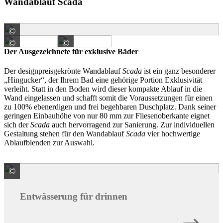
Wandablauf Scada
©
KESSEL SE + Co. KG
©
©
KESSEL SE + Co. KG
KESSEL SE + Co. KG
Der Ausgezeichnete für exklusive Bäder
Der designpreisgekrönte Wandablauf
Scada
ist ein ganz besonderer
„Hingucker“, der Ihrem Bad eine gehörige Portion Exklusivität
verleiht. Statt in den Boden wird dieser kompakte Ablauf in die
Wand eingelassen und schafft somit die Voraussetzungen für einen
zu 100% ebenerdigen und frei begehbaren Duschplatz. Dank seiner
geringen Einbauhöhe von nur 80 mm zur Fliesenoberkante eignet
sich der
Scada
auch hervorragend zur Sanierung. Zur individuellen
Gestaltung stehen für den Wandablauf
Scada
vier hochwertige
Ablaufblenden zur Auswahl.
©
KESSEL SE + Co. KG
Entwässerung für drinnen