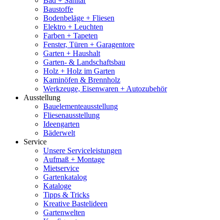
Bad + Sanitär
Baustoffe
Bodenbeläge + Fliesen
Elektro + Leuchten
Farben + Tapeten
Fenster, Türen + Garagentore
Garten + Haushalt
Garten- & Landschaftsbau
Holz + Holz im Garten
Kaminöfen & Brennholz
Werkzeuge, Eisenwaren + Autozubehör
Ausstellung
Bauelementeausstellung
Fliesenausstellung
Ideengarten
Bäderwelt
Service
Unsere Serviceleistungen
Aufmaß + Montage
Mietservice
Gartenkatalog
Kataloge
Tipps & Tricks
Kreative Bastelideen
Gartenwelten