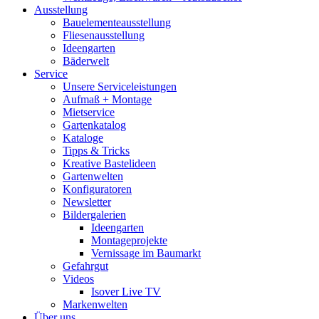
Ausstellung
Bauelementeausstellung
Fliesenausstellung
Ideengarten
Bäderwelt
Service
Unsere Serviceleistungen
Aufmaß + Montage
Mietservice
Gartenkatalog
Kataloge
Tipps & Tricks
Kreative Bastelideen
Gartenwelten
Konfiguratoren
Newsletter
Bildergalerien
Ideengarten
Montageprojekte
Vernissage im Baumarkt
Gefahrgut
Videos
Isover Live TV
Markenwelten
Über uns