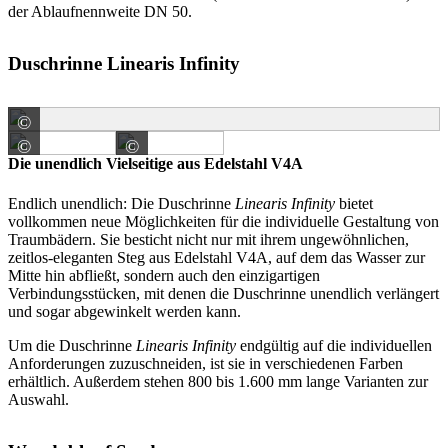
der Ablaufnennweite DN 50.
Duschrinne Linearis Infinity
©
KESSEL SE + Co. KG
©
©
KESSEL SE + Co. KG
KESSEL SE + Co. KG
Die unendlich Vielseitige aus Edelstahl V4A
Endlich unendlich: Die Duschrinne
Linearis Infinity
bietet
vollkommen neue Möglichkeiten für die individuelle Gestaltung von
Traumbädern. Sie besticht nicht nur mit ihrem ungewöhnlichen,
zeitlos-eleganten Steg aus Edelstahl V4A, auf dem das Wasser zur
Mitte hin abfließt, sondern auch den einzigartigen
Verbindungsstücken, mit denen die Duschrinne unendlich verlängert
und sogar abgewinkelt werden kann.
Um die Duschrinne
Linearis Infinity
endgültig auf die individuellen
Anforderungen zuzuschneiden, ist sie in verschiedenen Farben
erhältlich. Außerdem stehen 800 bis 1.600 mm lange Varianten zur
Auswahl.