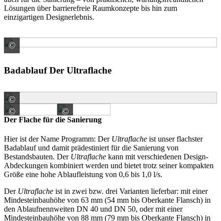
Lösungen über barrierefreie Raumkonzepte bis hin zum
einzigartigen Designerlebnis.
©
KESSEL SE + Co. KG
Badablauf Der Ultraflache
©
KESSEL SE + Co. KG
©
©
KESSEL SE + Co. KG
KESSEL SE + Co. KG
Der Flache für die Sanierung
Hier ist der Name Programm: Der
Ultraflache
ist unser flachster
Badablauf und damit prädestiniert für die Sanierung von
Bestandsbauten. Der
Ultraflache
kann mit verschiedenen Design-
Abdeckungen kombiniert werden und bietet trotz seiner kompakten
Größe eine hohe Ablaufleistung von 0,6 bis 1,0 l/s.
Der
Ultraflache
ist in zwei bzw. drei Varianten lieferbar: mit einer
Mindesteinbauhöhe von 63 mm (54 mm bis Oberkante Flansch) in
den Ablaufnennweiten DN 40 und DN 50, oder mit einer
Mindesteinbauhöhe von 88 mm (79 mm bis Oberkante Flansch) in